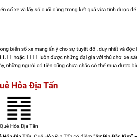
iển số xe và lấy số cuối cùng trong kết quả vừa tính được để
rong biển số xe mang ẩn ý cho sự tuyệt đối, duy nhất và độc 
1.11 hoặc 1111 luôn được những đại gia với thú chơi xe săn
này, những người có tiền cũng chưa chắc có thể mua được bi
Quẻ Hỏa Địa Tấn
Quẻ Hỏa Địa Tấn
 Hỏa Địa Tấn
. Quẻ Hỏa Địa Tấn có điềm
“Sư Địa Đắc Kim” 