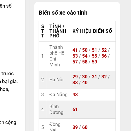
iển số
Biển số xe các tỉnh
S
TỈNH /
T
THÀNH
KÝ HIỆU BIỂN SỐ
T
PHỐ
Thành
41
/
50
/
51
/
52
/
phố Hồ
1
53
/
54
/
55
/
56
/
Chí
57
/
58
/
59
Minh
g trước
29
/
30
/
31
/
32
/
2
Hà Nội
 bại gia,
33
/
40
 họa,
3
Đà Nẵng
43
Bình
4
61
Dương
ách cộng
Đồng
5
39
/
60
Nai