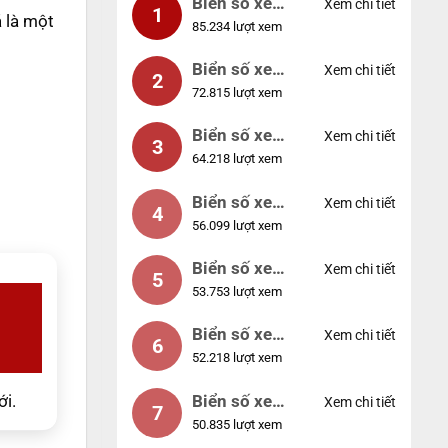
Biển số xe
Xem chi tiết
1
 là một
85.234 lượt xem
99999
Biển số xe
Xem chi tiết
2
72.815 lượt xem
04953
Biển số xe
Xem chi tiết
3
64.218 lượt xem
88888
Biển số xe
Xem chi tiết
4
56.099 lượt xem
12345
Biển số xe
Xem chi tiết
5
53.753 lượt xem
66666
Biển số xe
Xem chi tiết
6
52.218 lượt xem
11111
Biển số xe
ới.
Xem chi tiết
7
50.835 lượt xem
44444