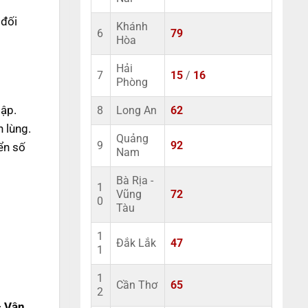
 đối
Khánh
6
79
Hòa
Hải
7
15
/
16
Phòng
lập.
8
Long An
62
 lùng.
Quảng
9
92
ển số
Nam
Bà Rịa -
1
Vũng
72
0
Tàu
1
Đắk Lắk
47
1
1
Cần Thơ
65
2
– Vận