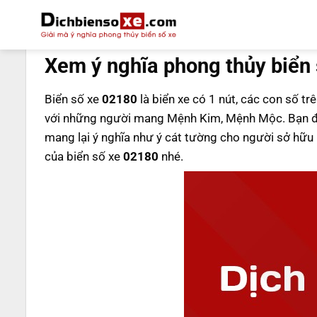
Bỏ
qua
DỊCH BIỂN SỐ
nội
Xem ý nghĩa phong thủy biển
dung
Biển số xe
02180
là biển xe có 1 nút, các con số tr
với những người mang Mệnh Kim, Mệnh Mộc. Bạn đ
mang lại ý nghĩa như ý cát tường cho người sở hữ
của biển số xe
02180
nhé.