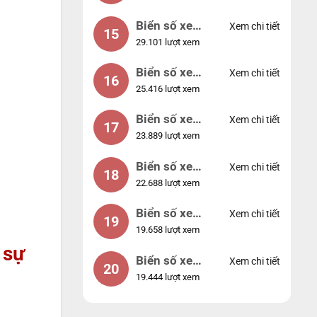
Biển số xe
Xem chi tiết
15
29.101 lượt xem
24953
Biển số xe
Xem chi tiết
16
25.416 lượt xem
49053
Biển số xe
Xem chi tiết
17
23.889 lượt xem
44953
Biển số xe
Xem chi tiết
18
22.688 lượt xem
74953
Biển số xe
Xem chi tiết
19
19.658 lượt xem
99998
 sự
Biển số xe
Xem chi tiết
20
19.444 lượt xem
25525