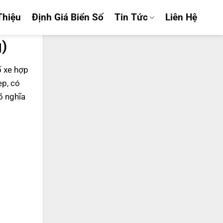
Thiệu
Định Giá Biển Số
Tin Tức
Liên Hệ
g)
ố xe hợp
ẹp, có
õ nghĩa