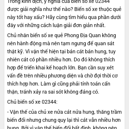
Trong kinh dịch, ý nghĩa của biển số xe 02344
được giải nghĩa như thế nào? Biển số xe thuộc quẻ
này tốt hay xấu? Hãy cùng tìm hiểu qua phần dưới
đây với những cách luận giải đơn giản nhất.
Chủ nhân biển số xe quẻ Phong Địa Quan không
nên hành động mà nên tạm ngưng để quan sát
thật kỹ. Vì vận thế hiện tại bán cát bán hung, tuy
nhiên cát có phần nhiều hơn. Do đó không thích
hợp để triển khai kế hoạch lớn. Bạn cần suy xét
vấn đề trên nhiều phương diện và chờ đợi thời cơ
thích hợp hơn. Làm gì cũng phải tính toán cẩn
thận, tránh xảy ra sai sót không đáng có.
Chủ biển số xe 02344:
- Vận thế của chủ xe nửa cát nửa hung, thăng trầm
biến đổi nhưng chung quy lại thì cát vẫn nhiều hơn
hung. Bởi vì vận thế biến đổi bất định, không nên