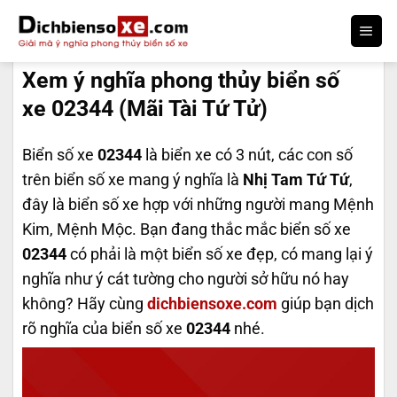
Bỏ
qua
DỊCH BIỂN SỐ
nội
Xem ý nghĩa phong thủy biển số
dung
xe 02344 (Mãi Tài Tứ Tử)
Biển số xe
02344
là biển xe có 3 nút, các con số
trên biển số xe mang ý nghĩa là
Nhị Tam Tứ Tứ
,
đây là biển số xe hợp với những người mang Mệnh
Kim, Mệnh Mộc. Bạn đang thắc mắc biển số xe
02344
có phải là một biển số xe đẹp, có mang lại ý
nghĩa như ý cát tường cho người sở hữu nó hay
không? Hãy cùng
dichbiensoxe.com
giúp bạn dịch
rõ nghĩa của biển số xe
02344
nhé.