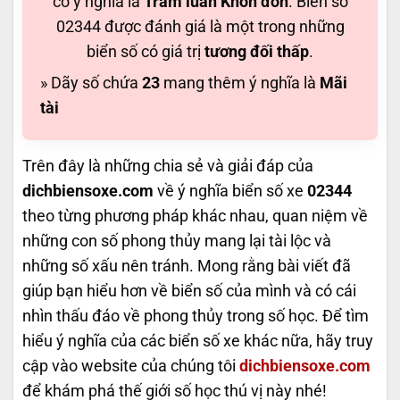
có ý nghĩa là
Trầm luân Khốn đốn
. Biển số
02344 được đánh giá là một trong những
biển số có giá trị
tương đối thấp
.
» Dãy số chứa
23
mang thêm ý nghĩa là
Mãi
tài
Trên đây là những chia sẻ và giải đáp của
dichbiensoxe.com
về ý nghĩa biển số xe
02344
theo từng phương pháp khác nhau, quan niệm về
những con số phong thủy mang lại tài lộc và
những số xấu nên tránh. Mong rằng bài viết đã
giúp bạn hiểu hơn về biển số của mình và có cái
nhìn thấu đáo về phong thủy trong số học. Để tìm
hiểu ý nghĩa của các biển số xe khác nữa, hãy truy
cập vào website của chúng tôi
dichbiensoxe.com
để khám phá thế giới số học thú vị này nhé!