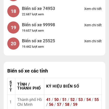
Biển số xe 74953
Xem chi tiết
18
22.687 lượt xem
Biển số xe 99998
Xem chi tiết
19
19.657 lượt xem
Biển số xe 25525
Xem chi tiết
20
19.442 lượt xem
Biển số xe các tỉnh
S
TỈNH /
T
KÝ HIỆU BIỂN SỐ
THÀNH PHỐ
T
Thành phố Hồ
41
/
50
/
51
/
52
/
53
/
54
/
55
1
Chí Minh
/
56
/
57
/
58
/
59