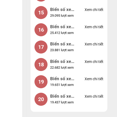
Biển số xe
Xem chi tiết
15
29.095 lượt xem
24953
Biển số xe
Xem chi tiết
16
25.412 lượt xem
49053
Biển số xe
Xem chi tiết
17
23.881 lượt xem
44953
Biển số xe
Xem chi tiết
18
22.682 lượt xem
74953
Biển số xe
Xem chi tiết
19
19.651 lượt xem
99998
Biển số xe
Xem chi tiết
20
19.437 lượt xem
25525