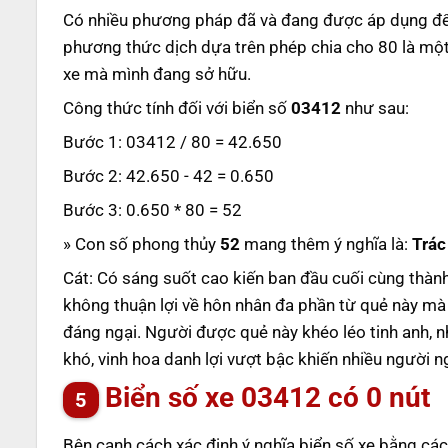
Có nhiều phương pháp đã và đang được áp dụng để t
phương thức dịch dựa trên phép chia cho 80 là một
xe mà mình đang sở hữu.
Công thức tính đối với biển số
03412
như sau:
Bước 1: 03412 / 80 = 42.650
Bước 2: 42.650 - 42 = 0.650
Bước 3: 0.650 * 80 = 52
» Con số phong thủy
52
mang thêm ý nghĩa là:
Trác
Cát: Có sáng suốt cao kiến ban đầu cuối cùng thành 
không thuận lợi về hôn nhân đa phần từ quẻ này mà 
đáng ngại. Người được quẻ này khéo léo tinh anh, n
khó, vinh hoa danh lợi vượt bậc khiến nhiều người 
Biển số xe
03412
có 0 nút
Bên cạnh cách xác định ý nghĩa biển số xe bằng các