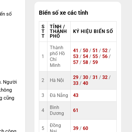
Biển số xe các tỉnh
iển số
S
TỈNH /
T
THÀNH
KÝ HIỆU BIỂN SỐ
T
PHỐ
Thành
41
/
50
/
51
/
52
/
phố Hồ
1
53
/
54
/
55
/
56
/
Chí
57
/
58
/
59
Minh
29
/
30
/
31
/
32
/
2
Hà Nội
u. Người
33
/
40
 không
3
Đà Nẵng
43
ng cũng
Bình
4
61
Dương
Đồng
5
39
/
60
ách cộng
Nai