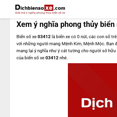
Bỏ
qua
DỊCH BIỂN SỐ
nội
Xem ý nghĩa phong thủy biển 
dung
Biển số xe
03412
là biển xe có 0 nút, các con số tr
với những người mang Mệnh Kim, Mệnh Mộc. Bạn đ
mang lại ý nghĩa như ý cát tường cho người sở hữ
của biển số xe
03412
nhé.