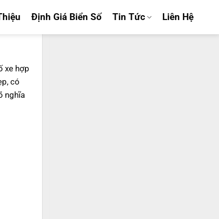
Thiệu
Định Giá Biển Số
Tin Tức
Liên Hệ
số xe hợp
ẹp, có
õ nghĩa