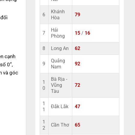
Khánh
6
79
 đối
Hòa
Hải
7
15
/
16
Phòng
8
Long An
62
ên cạnh
Quảng
9
92
số 0”,
Nam
n và góc
Bà Rịa -
1
Vũng
72
0
Tàu
1
Đắk Lắk
47
1
1
Cần Thơ
65
2