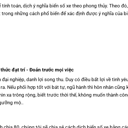
ính toán, dịch ý nghĩa biển số xe theo phong thủy. Theo đó,
 trong những cách phổ biến để xác định được ý nghĩa của b
 thức đạt trí - Đoán trước mọi việc
đại nghiệp, danh lợi song thu. Duy có điều bất lợi về tình yê
ra. Nếu phối hợp tốt với bát tự, ngũ hành thì hôn nhân cũng
hìn xa trông rộng, biết trước thời thế, không muốn thành cô
ngưỡng mộ..
h chia 80, chúng tôi sẽ chia sẻ cách dịch biển số xe bằng c