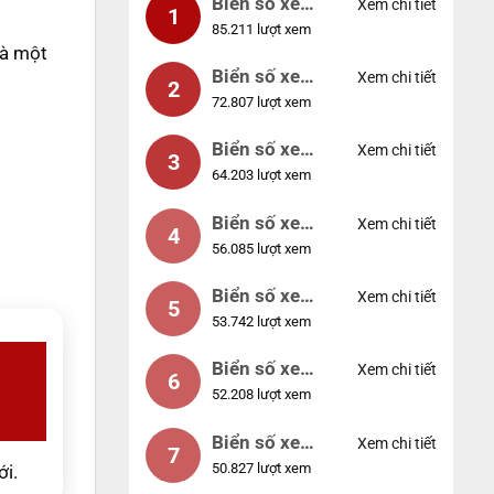
Biển số xe
Xem chi tiết
1
85.211 lượt xem
99999
là một
Biển số xe
Xem chi tiết
2
72.807 lượt xem
04953
Biển số xe
Xem chi tiết
3
64.203 lượt xem
88888
Biển số xe
Xem chi tiết
4
56.085 lượt xem
12345
Biển số xe
Xem chi tiết
5
53.742 lượt xem
66666
Biển số xe
Xem chi tiết
6
52.208 lượt xem
11111
Biển số xe
Xem chi tiết
7
50.827 lượt xem
44444
ới.